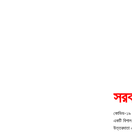
সরক
কোভিড-১৯ পরি
একটি বিশাল 
উত্তরদাতা 