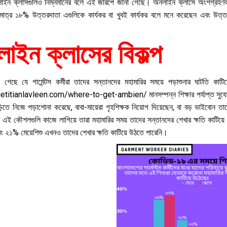
লাইন ক্লাসগুলিও নিম্নমানের বলে এই জরিপে জানা গেছে। অনলাইন ক্লাসে অংশগ্রহণকা
মাত্র ১৮% উত্তরদাতা এগুলিকে কার্যকর বা খুবই কার্যকর বলে মনে করেছেন এবং উত্তরদা
াইন ক্লাসের বিকল্প
 গেছে যে গার্মেন্টস কর্মীরা তাদের সন্তানদের মহামারির সময়ে পড়াশুনার ঘাটতি কাটি
dietitianlavleen.com/where-to-get-ambien/
মানসম্পন্ন শিক্ষার পর্যাপ্ত স
বাড়িতে নিজে পড়াশোনা করেছে, বাবা-মায়েরা গৃহশিক্ষক নিয়োগ দিয়েছেন, বা বড় ভাইবোন 
ে এই কৌশলগুলি কাজে লাগিয়ে তারা মহামারির সময় তাদের সন্তানদের শেখার ক্ষতি কাটিয়
ং ২১% মেয়েশিশু এখনও তাদের শেখার ক্ষতি কাটিয়ে উঠতে পারেনি।