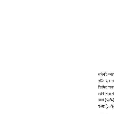
জরিপটি স্পষ্
কঠিন হয়ে পড়
নিয়মিত অনল
যোগ দিতে পার
থাকা (১৪%),
হওয়া (১০%)