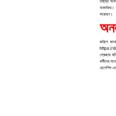
তাছাড়া অন
অকার্যকর। 
করেছেন।
অনল
জরিপে জানা
https://
স্বেচ্ছায় 
কর্মীদের মত
ছেলেশিশু এব