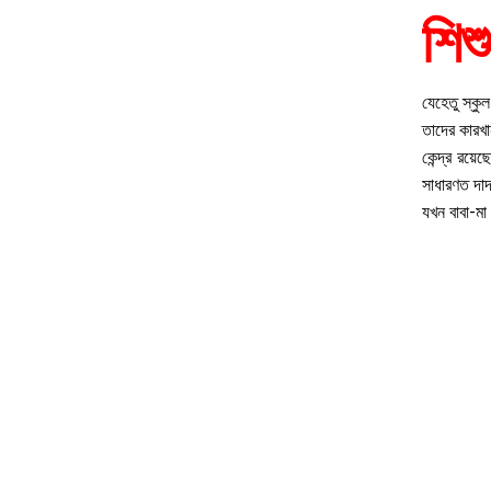
শিশ
যেহেতু স্কুল
তাদের কারখা
কেন্দ্র রয়ে
সাধারণত দাদ
যখন বাবা-মা