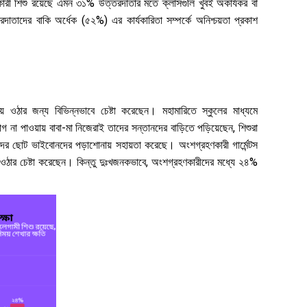
রী শিশু রয়েছে এমন ৩১% উত্তরদাতার মতে ক্লাসগুলি খুবই অকার্যকর বা
তাদের বাকি অর্ধেক (৫২%) এর কার্যকারিতা সম্পর্কে অনিশ্চয়তা প্রকাশ
য়ে ওঠার জন্য বিভিন্নভাবে চেষ্টা করেছেন। মহামারিতে স্কুলের মাধ্যমে
ুযোগ না পাওয়ায় বাবা-মা নিজেরাই তাদের সন্তানদের বাড়িতে পড়িয়েছেন, শিশুরা
তাদের ছোট ভাইবোনদের পড়াশোনায় সহায়তা করেছে। অংশগ্রহণকারী গার্মেন্টস
ে ওঠার চেষ্টা করেছেন। কিন্তু দুঃখজনকভাবে, অংশগ্রহণকারীদের মধ্যে ২৪%