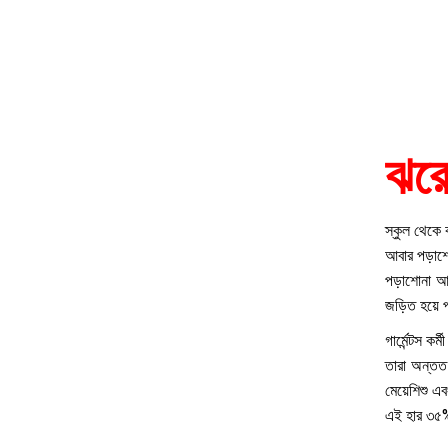
ঝরে
স্কুল থেকে ঝ
আবার পড়াশো
পড়াশোনা আর
জড়িত হয়ে 
গার্মেন্টস 
তারা অন্তত 
মেয়েশিশু এ
এই হার ৩