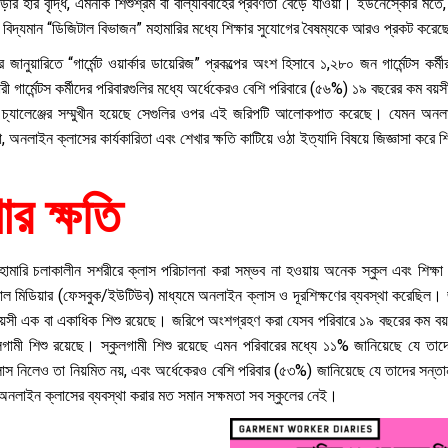
পড়ার হার বৃদ্ধি, এমনকি শিশুশ্রম বা বাল্যবিবাহের প্রবণতা বেড়ে যাওয়া। ইউনেস্কোর মতে,
 বিদ্যমান “ডিজিটাল বিভাজন” মহামারির মধ্যে শিক্ষার সুযোগের বৈষম্যকে আরও প্রকট করে
জানুয়ারিতে “গার্মেন্ট ওয়ার্কার ডায়েরিজ” প্রকল্পের অংশ হিসাবে ১,২৮০ জন গার্মেন্টস ক
ী গার্মেন্টস কর্মীদের পরিবারগুলির মধ্যে অর্ধেকেরও বেশি পরিবারে (৫৬%) ১৯ বছরের কম 
ব চ্যালেঞ্জের সম্মুখীন হয়েছে সেগুলির ওপর এই জরিপটি আলোকপাত করেছে। যেমন অনলা
য়া, অনলাইন ক্লাসের কার্যকারিতা এবং শেখার ক্ষতি কাটিয়ে ওঠা ইত্যাদি বিষয়ে জিজ্ঞাসা কর
ার ক্ষতি
হামারি চলাকালীন সশরীরে ক্লাস পরিচালনা করা সম্ভব না হওয়ায় অনেক স্কুল এবং শিক্ষা প্র
ল মিডিয়ার (ফেসবুক/ইউটিউব) মাধ্যমে অনলাইন ক্লাস ও দূরশিক্ষণের ব্যবস্থা করেছিল। জর
়সী এক বা একাধিক শিশু রয়েছে। জরিপে অংশগ্রহণ করা যেসব পরিবারে ১৯ বছরের কম বয়
গামী শিশু রয়েছে। স্কুলগামী শিশু রয়েছে এমন পরিবারের মধ্যে ১১% জানিয়েছে যে তা
স নিলেও তা নিয়মিত নয়, এবং অর্ধেকেরও বেশি পরিবার (৫৩%) জানিয়েছে যে তাদের সন্ত
ে অনলাইন ক্লাসের ব্যবস্থা করার মত সমান সক্ষমতা সব স্কুলের নেই।