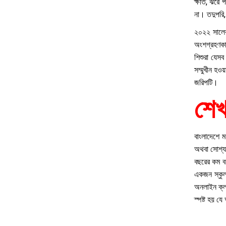
ক্ষতি, ঝরে 
না। তদুপরি,
২০২২ সালের 
অংশগ্রহণকার
শিশুরা যেস
সম্মুখীন হও
জরিপটি।
শেখ
বাংলাদেশে ম
অথবা সোশ্যা
বছরের কম বয
একজন স্কুল
অনলাইন ক্লা
স্পষ্ট হয় য