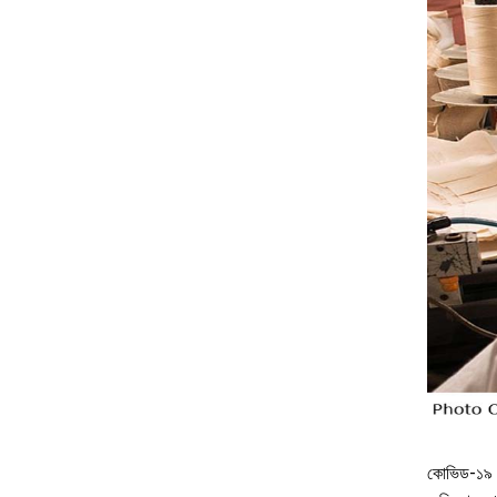
কোভিড-১৯ এর