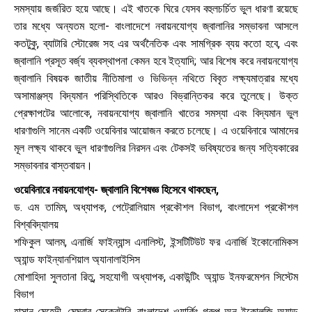
সমস্যায় জর্জরিত হয়ে আছে। এই খাতকে ঘিরে যেসব বহুলচর্চিত ভুল ধারণা রয়েছে
তার মধ্যে অন্যতম হলো- বাংলাদেশে নবায়নযোগ্য জ্বালানির সম্ভাবনা আসলে
কতটুকু, ব্যাটারি স্টোরেজ সহ এর অর্থনৈতিক এবং সামগ্রিক ব্যয় কতো হবে, এবং
জ্বালানি প্রসূত বর্জ্য ব্যবস্থাপনা কেমন হবে ইত্যাদি; আর বিশেষ করে নবায়নযোগ্য
জ্বালানি বিষয়ক জাতীয় নীতিমালা ও ভিভিন্ন নথিতে বিবৃত লক্ষ্যমাত্রার মধ্যে
অসামাঞ্জস্য বিদ্যমান পরিস্থিতিকে আরও বিভ্রান্তিকর করে তুলেছে। উক্ত
প্রেক্ষাপটের আলোকে, নবায়নযোগ্য জ্বালানি খাতের সমস্যা এবং বিদ্যমান ভুল
ধারণাগুলি সানেম একটি ওয়েবিনার আয়োজন করতে চলেছে। এ ওয়েবিনারে আমাদের
মূল লক্ষ্য থাকবে ভুল ধারণাগুলির নিরসন এবং টেকসই ভবিষ্যতের জন্য সত্যিকারের
সম্ভাবনার বাস্তবায়ন।
ওয়েবিনারে নবায়নযোগ্য- জ্বালানি বিশেষজ্ঞ হিসেবে থাকছেন,
ড. এম তামিম, অধ্যাপক, পেট্রোলিয়াম প্রকৌশল বিভাগ, বাংলাদেশ প্রকৌশল
বিশ্ববিদ্যালয়
শফিকুল আলম, এনার্জি ফাইন্যান্স এনালিস্ট, ইন্সটিটিউট ফর এনার্জি ইকোনোমিকস
অ্যান্ড ফাইন্যানশিয়াল অ্যানালাইসিস
মোশাহিদা সুলতানা রিতু, সহযোগী অধ্যাপক, একাউন্টিং অ্যান্ড ইনফরমেশন সিস্টেম
বিভাগ
হাসান মেহেদী, মেম্বার সেক্রেটারি, বাংলাদেশ ওয়ার্কিং গ্রুপ অন ইকোলজি অ্যান্ড